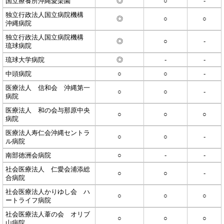
国立療養所沖縄愛楽園
◎
○
-
独立行政法人国立病院機構
◎
○
○
沖縄病院
独立行政法人国立病院機構
◎
○
-
琉球病院
琉球大学病院
◎
-
-
中頭病院
○
○
-
医療法人 信和会 沖縄第一
○
○
-
病院
医療法人 和の会与那原中央
○
○
○
病院
医療法人寿仁会沖縄セントラ
○
○
-
ル病院
南部徳洲会病院
○
-
-
社会医療法人 仁愛会浦添総
○
○
-
合病院
社会医療法人かりゆし会 ハ
○
○
○
ートライフ病院
社会医療法人葦の会 オリブ
○
○
○
山病院