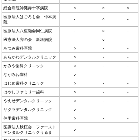
総合病院沖縄赤十字病院
○
○
○
医療法人はごろも会 仲本病
-
○
-
院
医療法人八重瀬会同仁病院
-
○
-
医療法人卯の会 新垣病院
-
○
-
あつみ歯科医院
○
-
-
あらかわデンタルクリニック
○
-
-
かみや歯科クリニック
○
-
-
ながみね歯科
○
-
-
はじめ歯科クリニック
○
-
-
はやしファミリー歯科
○
-
-
やえせデンタルクリニック
○
-
-
サクラデンタルクリニック
○
-
-
仲里歯科医院
○
-
-
医療法人秋桜会 ファースト
○
-
-
デンタルクリニックうるま