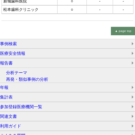
新城歯科医院
○
-
-
松本歯科クリニック
○
-
-
▲
page
top
事例検索
医療安全情報
報告書
分析テーマ
再発・類似事例の分析
年報
集計表
参加登録医療機関一覧
関連文書
利用ガイド