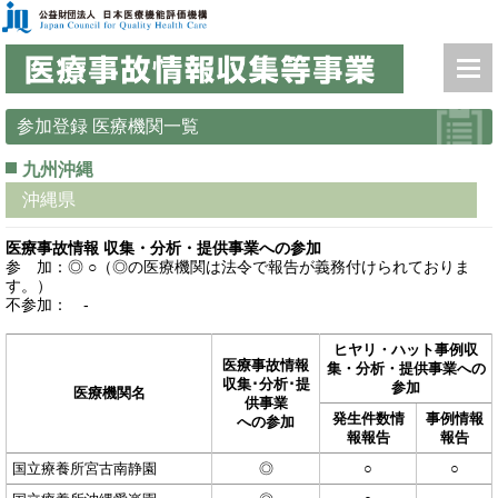
参加登録
医療機関一覧
九州沖縄
沖縄県
医療事故情報 収集・分析・提供事業への参加
参 加：◎ ○（◎の医療機関は法令で報告が義務付けられておりま
す。）
不参加： -
ヒヤリ・ハット事例収
医療事故情報
集・分析・提供事業への
収集･分析･提
参加
医療機関名
供事業
発生件数情
事例情報
への参加
報報告
報告
国立療養所宮古南静園
◎
○
○